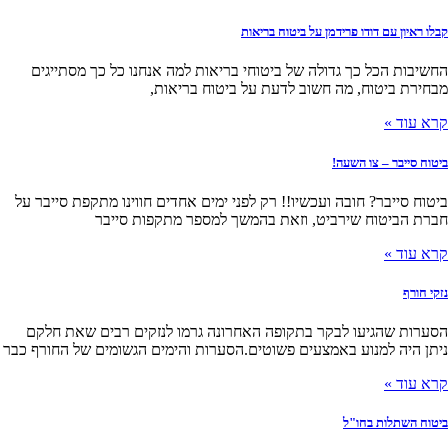
קבלו ראיון עם דודו פרידמן על ביטוח בריאות
החשיבות הכל כך גדולה של ביטוחי בריאות למה אנחנו כל כך מסתייגים
מבחירת ביטוח, מה חשוב לדעת על ביטוח בריאות,
קרא עוד »
ביטוח סייבר – צו השעה!
ביטוח סייבר? חובה ועכשיו!! רק לפני ימים אחדים חווינו מתקפת סייבר על
חברת הביטוח שירביט, וזאת בהמשך למספר מתקפות סייבר
קרא עוד »
נזקי חורף
הסערות שהגיעו לבקר בתקופה האחרונה גרמו לנזקים רבים שאת חלקם
ניתן היה למנוע באמצעים פשוטים.הסערות והימים הגשומים של החורף כבר
קרא עוד »
ביטוח השתלות בחו"ל