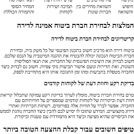
חיפוש
השוואת מחירים בין
תמיכה ושירות
המחיר הסופי
והשוואה
חברות שונות
לקוחות
והתמורה הכוללת
המלצות לבחירת חברת ביטוח אמינה לדירה
קריטריונים לבחירת חברת ביטוח לדירה
ביטוח דירה הוא מרכיב חשוב בתכנון הפיננסי של כל משק בית, ובחירת
חברת הביטוח הנכונה יכולה להבטיח את ההגנה המיטבית על הנכס שלכם.
חשוב לבדוק את היציבות הפיננסית של החברות, את תנאי הפוליסות
השונות, ואת תדירות ונועם אישור תביעות נזקי צפיות. חשוב גם לבדוק כיצד
החברה מטפלת בתביעות ומהו זמן התגובה אותו היא מתחייבת לספק.
בדיקת רקע וחוות דעת של לקוחות קודמים
טרם בחירת חברת ביטוח, מומלץ לערוך בדיקת רקע עמוקה שתכלול קריאת
חוות דעת וביקורות של לקוחות קודמים שמספרים על חוויותיהם עם
החברה. אפשר לברר על חוויות אלה בפורומים, רשתות חברתיות ואתרי
דירוג מקצועיים. המידע שתזכו לו יסייע לכם להבין כיצד החברה נוהגת לממש
את הכיסויים שהיא מציעה וכיצד היא מתמודדת עם טענות וביקורת.
טיפים חשובים עבור קבלת ההצעה הטובה ביותר