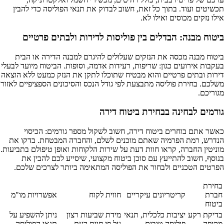
תכשיטים ועוד. בתוך כל זאת, חשוב לבדוק את תנאי הפוליסה כדי להבין
אילו נזקים מכוסים ואילו לא.
ביטוח מבנה: הבדלים בין פוליסות לדירות ולבתים פרטיים
ביטוח מבנה מכסה את הנזקים שעלולים להיגרם למבנה הדירה או הבית
בעקבות אירועים כגון: שריפות, רעידות אדמה, וסופות. הביטוח מיועד לבעלי
דירות ובתים פרטיים והוא מבטיח שתוכלו לתקן את הנזק כמעט ללא הוצאה
משלכם. בחירת פוליסה מתבצעת לפי גודל הנכס והסיכונים הספציפיים לאזור
מגוריכם.
גורמים לבחינה בבחירת ביטוח דירה
כאשר אתם בוחרים ביטוח דירה, חשוב לשקול מספר גורמים: הכיסוי
הנדרש, רמת הפרמיה שאתם מוכנים לשלם, והחברה המבטחת. בדקו את
מוניטין החברה, קראו חוות דעת על שירות הלקוחות ואופן טיפולם בתביעות.
בנוסף, חשוב להתייעץ עם סוכן ביטוח מקצועי, שיסייע לכם להבין את
הפרטים הטכניים ולבחור את הפוליסה המתאימה ביותר לצרכים שלכם.
בחירת
חברת
קריטריונים עיקריים
חווית לקוח
אפשרויות מו"מ
ביטוח
בדיקת רקע
יציבות כלכלית, תנאי
מידת שביעות רצון
ניתן להשפיע על
מקיפה
פוליסה טובים
על פי חוות דעת
תנאי הפוליסה