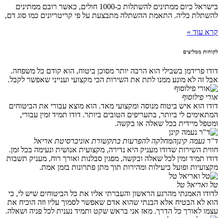
בישראל כיום ממתינים להשתלות כ-1000 חולים, כאשר רובם ממתינים
להשתלת כליה. התאמת ההשתלה מתבצעת על פי קריטריונים כמו סוג דם,
קרא עוד »
לקוחות ממליצים
דודו פרידמן בשבילי הוא הרבה יותר מסוכן ביטוח, הוא קודם כל משפחה.
אבל זה לא מונע ממנו לתת את השירות הכי מקצועי וענייני שאפשר לקבל.
אורי פילוסוף
דודו הוא איש ביטוח מנוסה ומקצועי מאד. הוא מוצא עבורי את הביטוחים
המתאימים לי ביותר, בתעריפים הטובים ביותר. דודו תמיד זמין עבורי,
ומטפל מיידית בכל שאלה או בקשה.
ד"ר נעמה קינן
המחלקה להפרעות בתקשורת אוניברסיטת אריאל
חווית השירות שדודו מעניק היא נדירה, מקצועית אנושית ונעימה בכל זמן.
דודו תמיד זמין לכל שאלה ובקשה, מפגין סבלנות ואורך רוח, מעניק תשבות
מקצועיות ופועל ביעילות ומהירות תוך מתן פתרונות בזמן אמת.
טל ואריאל טל
לדודו האמנתי מהרגע הראשון והעברתי אליו את כל הביטוחים שיש לי, כי
הוא לא הבטיח אלא הבנתי שהוא אדם שאפשר לסמוך עליו וזה הוכיח את
עצמו לאורך כל הדרך. מאז אני בראש שקט ותמיד נענית לכל פניה ושאלה.