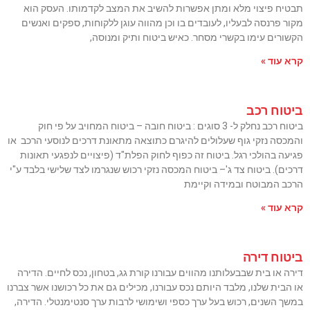
תבטיח פיצוי מלא ומתן אפשרות להשיב את המצב לקדמותו. העסק הוא
מקור פרנסה לבעליו, לעובדים בו וכן מהווה עוגן ללקוחות, ספקים ואנשים
הקשורים עימו בקשרי מסחר. כאיש ביטוח ותיק ומנוסה,
קרא עוד »
ביטוח רכב
ביטוח רכב נחלק ל- 3 סוגים : ביטוח חובה – ביטוח המחויב על פי חוק
והמכסה נזקי גוף שעלולים להיגרם כתוצאה מתאונת דרכים לנוסעי הרכב או
פגיעה בהולכי רגל. ביטוח זה כפוף לחוק הפלת"ד (פיצויים לנפגעי תאונות
דרכים). ביטוח צד ג'– ביטוח המכסה נזקי רכוש שנגרמו לצד שלישי בלבד ע"י
הרכב המבוטח ובמידה וקיימת
קרא עוד »
ביטוח דירה
דירה או בית שבבעלותנו מהווים עבורנו קורת גג, בטחון, נכס לחיים. הדירה
או הבית שלנו, מלבד היותם נכס עבורנו, מכילים גם את כל רכושנו אשר צברנו
במשך השנים, רכוש בעל ערך כספי ושימושי לרבות ערך סנטימנטלי. הדירה,