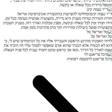
המתאימים לי ביותר, בתעריפים הטובים ביותר. דודו תמיד זמין עבורי,
ומטפל מיידית בכל שאלה או בקשה.
ד"ר נעמה קינן
המחלקה להפרעות בתקשורת אוניברסיטת אריאל
חווית השירות שדודו מעניק היא נדירה, מקצועית אנושית ונעימה בכל זמן.
דודו תמיד זמין לכל שאלה ובקשה, מפגין סבלנות ואורך רוח, מעניק תשבות
מקצועיות ופועל ביעילות ומהירות תוך מתן פתרונות בזמן אמת.
טל ואריאל טל
לדודו האמנתי מהרגע הראשון והעברתי אליו את כל הביטוחים שיש לי, כי
הוא לא הבטיח אלא הבנתי שהוא אדם שאפשר לסמוך עליו וזה הוכיח את
עצמו לאורך כל הדרך. מאז אני בראש שקט ותמיד נענית לכל פניה ושאלה.
מיכל פריאנט לוי
מעסה רפואית