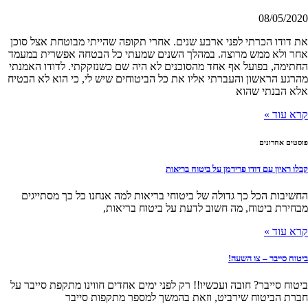
08/05/2020
את דודו הכרתי לפני ארבע שנים. אחרי תקופה שהייתי מבוטחת אצל סוכן
אחר ולא ממש מרוצה. במהלך השנים שמעתי כל הבטחה אפשרית במעמד
החתימה, בפועל אף אחד מהסוכנים לא היה שם כשנזקקתי. לדודו האמנתי
מהרגע הראשון והעברתי אליו את כל הביטוחים שיש לי, כי הוא לא הבטיח
אלא הבנתי שהוא
קרא עוד »
פוסטים אחרונים
קבלו ראיון עם דודו פרידמן על ביטוח בריאות
החשיבות הכל כך גדולה של ביטוחי בריאות למה אנחנו כל כך מסתייגים
מבחירת ביטוח, מה חשוב לדעת על ביטוח בריאות,
קרא עוד »
ביטוח סייבר – צו השעה!
ביטוח סייבר? חובה ועכשיו!! רק לפני ימים אחדים חווינו מתקפת סייבר על
חברת הביטוח שירביט, וזאת בהמשך למספר מתקפות סייבר